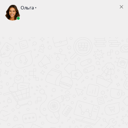
0
Главная
Смазки и масла
...
ПМС-300