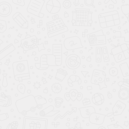
конструкционный
размер 1 п.м. (1 кв.м.)
эмульсионный для
ремонта лодок, ванн, авто
230 ₽
400 ₽
Эпоксидная смола КДА с
Эпоксидная смола КДА с
отвердителем Этал 45М,
отвердителем Этал 45М,
1,5 кг
15 кг