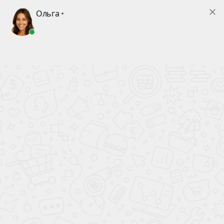
0
Главная
Акции
Стекломат 450 г/м2, (1,25
Стеклоткань
кв. м) 1,25 х 1 м,
конструкционная Т-11,