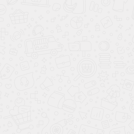
1 290 ₽
11 550 ₽
Нет в наличии
Стекломат 450 г/м2, (6,25
кв. м) 1,25 х 5 м,
конструкционный
эмульсионный для
ремонта лодок, ванн, авто
950 ₽