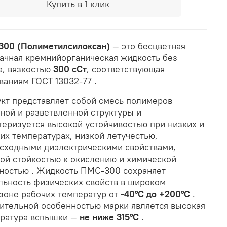
Купить в 1 клик
00 (Полиметилсилоксан)
— это бесцветная
ачная кремнийорганическая жидкость без
а, вязкостью
300 сСт
, соответствующая
ваниям ГОСТ 13032-77
.
кт представляет собой смесь полимеров
ной и разветвленной структуры и
теризуется высокой устойчивостью при низких и
их температурах, низкой летучестью,
сходными диэлектрическими свойствами,
ой стойкостью к окислению и химической
тностью
. Жидкость ПМС-300 сохраняет
льность физических свойств в широком
зоне рабочих температур от
-40°C до +200°C
.
ительной особенностью марки является высокая
ратура вспышки —
не ниже 315°C
.