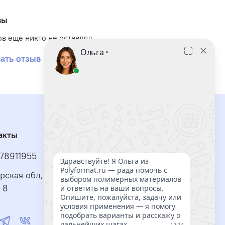
ысокая температура вспышки:
не ниже 315°C —
вы
дин из самых высоких показателей в линейке
МС, что критически важно для пожароопасных
в еще никто не оставлял
роизводств
.
ать отзыв
тличные диэлектрические характеристики:
лектрические свойства практически неизменны
ри высоких и низких температурах в широком
иапазоне частот
.
нтиадгезионные и гидрофобные свойства:
не
бразует остатков на поверхности форм,
акты
редотвращает прилипание термопластичных
78911955
атериалов, придает отличные свойства
кольжения пластмассам и резинам
.
рская обл, г Тольятти, ул Автостроителей, д.2,
тойкость к радиации и окислению:
не стареет
 8
од воздействием атмосферных явлений,
стойчива к ионизирующему излучению
.