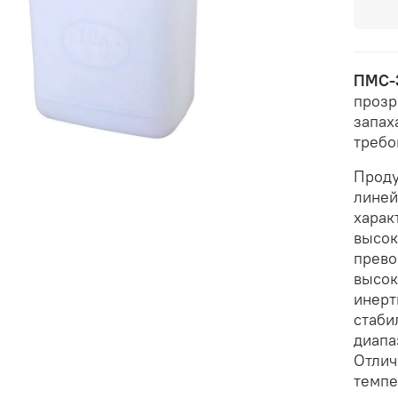
ПМС-3
прозр
запах
требо
Проду
линей
харак
высок
прево
высок
инер
стаби
диапа
Отлич
темпе