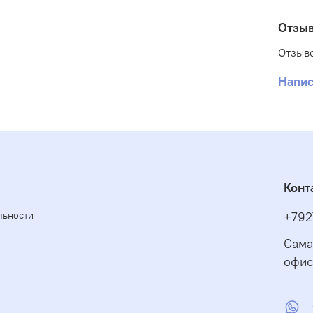
В
Отзы
о
П
Отзыво
п
Напис
О
э
п
д
А
о
Конт
п
льности
+792
м
с
Сама
С
офис
п
у