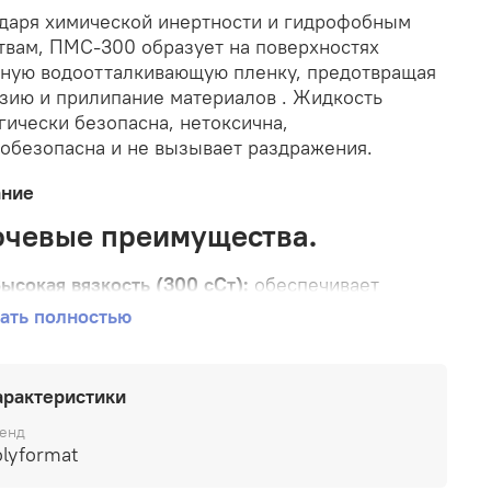
даря химической инертности и гидрофобным
твам, ПМС-300 образует на поверхностях
ную водоотталкивающую пленку, предотвращая
зию и прилипание материалов
. Жидкость
гически безопасна, нетоксична,
обезопасна и не вызывает раздражения
.
ание
чевые преимущества.
ысокая вязкость (300 сСт):
обеспечивает
тличные демпфирующие и антиадгезионные
ать полностью
войства, создает стабильную и толстую
ащитную пленку на поверхностях
.
арактеристики
ирокий температурный интервал эксплуатации:
табильность физических свойств сохраняется от
енд
40°C до +200°C, температура застывания — не
lyformat
выше -60°C
.