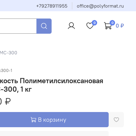
+79278911955
office@polyformat.ru
0
0
0 ₽
МС-300
с300-1
кость Полиметилсилоксановая
300, 1 кг
0 ₽
В корзину