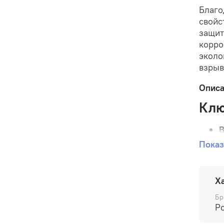
Благо
свойс
защит
корро
эколо
взрыв
Опис
Клю
В
о
Показ
с
з
Х
Ш
с
Бр
-
Po