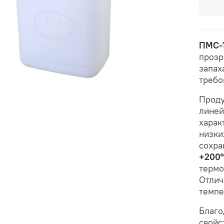
ПМС-1
прозр
запах
требо
Проду
линей
харак
низки
сохра
+200
термо
Отлич
темпе
Благо
свойс