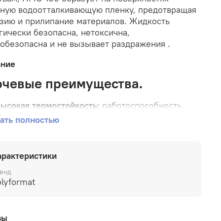
ную водоотталкивающую пленку, предотвращая
зию и прилипание материалов. Жидкость
гически безопасна, нетоксична,
обезопасна и не вызывает раздражения
.
ание
чевые преимущества.
ысокая термостойкость:
работоспособность
охраняется при температурах до +200°C и выше
ать полностью
до +250–300°C в термостатах), что превосходит
многие марки ПМС
.
арактеристики
овышенная температура вспышки:
305°C — один
з самых высоких показателей среди жидкостей
енд
МС, что критически важно для пожароопасных
lyformat
роизводств
.
изкотемпературная стойкость:
застывает при
вы