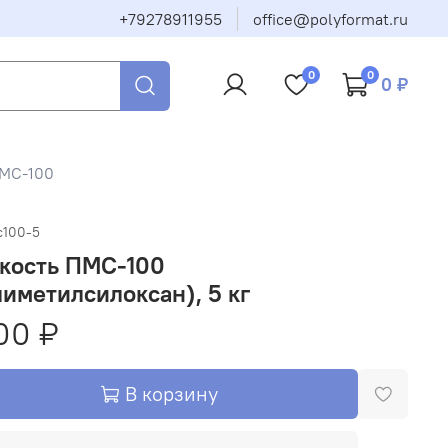
+79278911955
office@polyformat.ru
0
0
0 ₽
МС-100
с100-5
кость ПМС-100
иметилсилоксан), 5 кг
00 ₽
В корзину