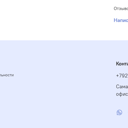
т
п
Отзыво
С
Напис
п
п
В
э
в
Конт
Г
з
льности
+792
т
Сама
С
офис
п
у
Обл