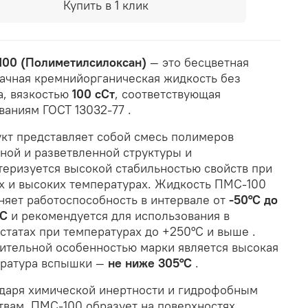
Купить в 1 клик
00 (Полиметилсилоксан)
— это бесцветная
ачная кремнийорганическая жидкость без
а, вязкостью
100 сСт
, соответствующая
ваниям ГОСТ 13032-77
.
кт представляет собой смесь полимеров
ной и разветвленной структуры и
теризуется высокой стабильностью свойств при
х и высоких температурах. Жидкость ПМС-100
няет работоспособность в интервале от
-50°C до
°C
и рекомендуется для использования в
статах при температурах до +250°C и выше
.
ительной особенностью марки является высокая
ратура вспышки —
не ниже 305°C
.
даря химической инертности и гидрофобным
твам, ПМС-100 образует на поверхностях