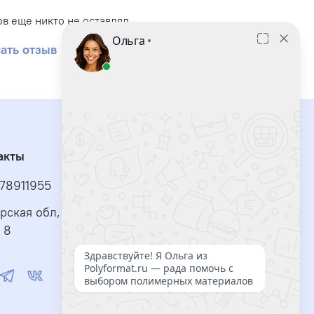
емпературе не выше -62°C, сохраняет текучесть
ри морозах
.
в еще никто не оставлял
табильность вязкости:
при 20°C — 95–105 сСт,
ать отзыв
ри -50°C — не более 1000 сСт, что обеспечивает
редсказуемые гидравлические характеристики
.
ысокие диэлектрические характеристики:
лектрические свойства практически неизменны
 широком диапазоне частот и температур
.
акты
идрофобность и антиадгезия:
образует
ащитную пленку, предотвращает прилипание
78911955
ермопластичных материалов к пресс-формам
.
рская обл, г Тольятти, ул Автостроителей, д.2,
тойкость к окислению и радиации:
не стареет
 8
од воздействием атмосферных явлений,
стойчива к ионизирующему излучению
.
асти применения.