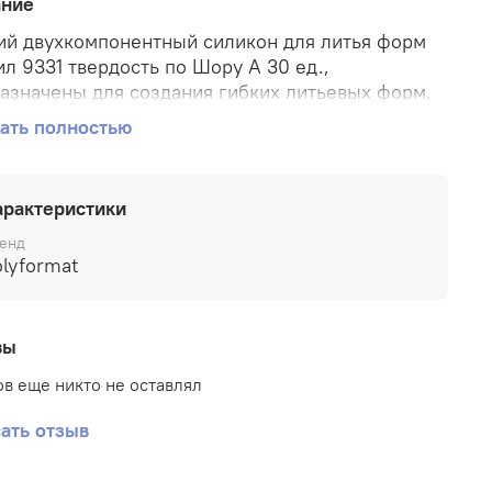
ание
й двухкомпонентный силикон для литья форм
л 9331 твердость по Шору А 30 ед.,
азначены для создания гибких литьевых форм,
ьно подходящих для многократного
ать полностью
ирования изделий сложной конфигурации. Эти
 могут эксплуатироваться при температуре до
С.
арактеристики
енд
lyformat
вы
в еще никто не оставлял
ать отзыв