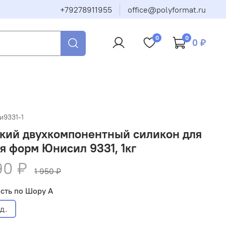
+79278911955
office@polyformat.ru
0
0
0 ₽
и9331-1
кий двухкомпонентный силикон для
я форм Юнисил 9331, 1кг
90 ₽
1 950 ₽
сть по Шору А
д.