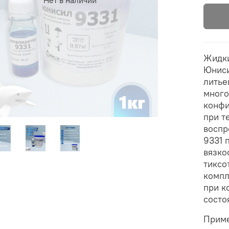
Жидки
Юниси
литье
много
конфи
при т
воспр
9331 
вязко
тиксо
компл
при к
состо
Прим