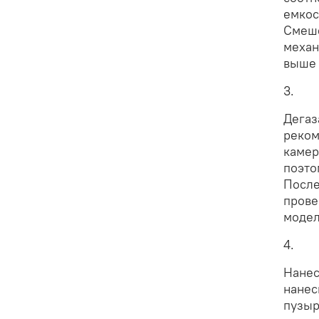
емкос
Смеше
механ
выше 
3.
Дегаз
реком
камер
поэто
После
прове
модел
4.
Нанес
нанес
пузыр