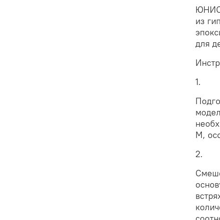
ЮНИСИ
из ги
эпокс
для д
Инстр
1.
Подго
модел
необх
М, ос
2.
Смеше
основ
встря
колич
соотн