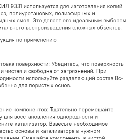
Л 9331 используется для изготовления копий
пса, полиуретановых, полиэфирных и
идных смол. Это делает его идеальным выбором
етального воспроизведения сложных объектов.
укция по применению
товка поверхности: Убедитесь, что поверхность
и чистая и свободна от загрязнений. При
одимости используйте разделяющий состав Вс-
обенно для пористых основ.
ние компонентов: Тщательно перемешайте
у для восстановления однородности и
хните катализатор. Взвесьте необходимое
ество основы и катализатора в нужном
ошении. Смешайте компоненты в чистой