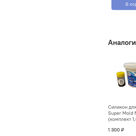
В ко
Аналоги
Силикон дл
Super Mold
(комплект 1,
1 300 ₽