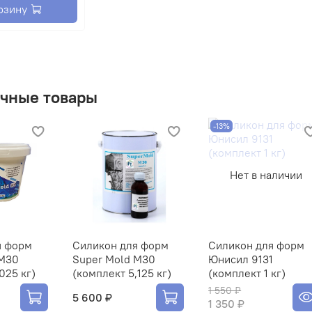
рзину
чные товары
-13%
Нет в наличии
я форм
Силикон для форм
Силикон для форм
 M30
Super Mold M30
Юнисил 9131
025 кг)
(комплект 5,125 кг)
(комплект 1 кг)
1 550 ₽
5 600 ₽
1 350 ₽