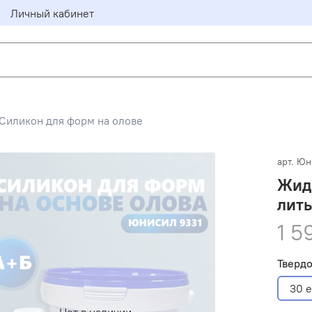
Личный кабинет
Силикон для форм на олове
арт.
Юн
Жид
лить
1 5
Твердо
30 е
Нет в наличии