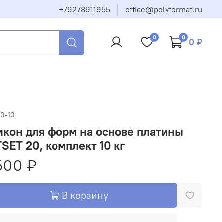
+79278911955
office@polyformat.ru
0
0
0 ₽
20-10
кон для форм на основе платины
SET 20, комплект 10 кг
500 ₽
В корзину