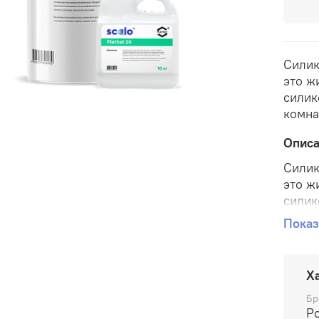
Силик
это ж
силик
комна
Опис
Силик
это ж
силик
комна
Показ
Гибки
показ
Х
б
Бр
н
Po