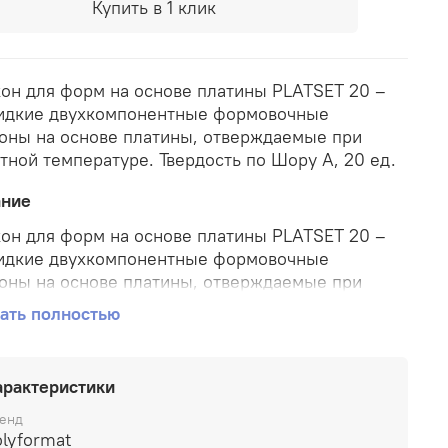
Купить в 1 клик
он для форм на основе платины PLATSET 20 –
идкие двухкомпонентные формовочные
оны на основе платины, отверждаемые при
тной температуре. Твердость по Шору А, 20 ед.
ание
он для форм на основе платины PLATSET 20 –
идкие двухкомпонентные формовочные
оны на основе платины, отверждаемые при
тной температуре. Твердость по Шору А, 20 ед.
ать полностью
е формы, полученные из этих силиконов,
ывают отличные технические характеристики:
арактеристики
ез запаха,
енд
етоксичный материал,
lyformat