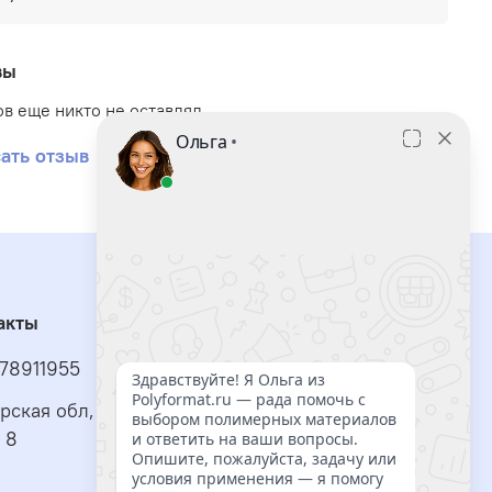
тойкость к щелочным средам,
рактически безусадочный,
вы
лительный срок службы форм,
в еще никто не оставлял
табильная геометрия форм,
ать отзыв
ысокая эластичность и сопротивление
разрывам,
ирокий диапазон твердости и вязкости,
сключительная текучесть и проливаемость
акты
атериала.
78911955
рименяемый состав смеси, позволяет создать
деальные копии любых предметов и изделий.
рская обл, г Тольятти, ул Автостроителей, д.2,
одходит для изготовления пищевых форм для
 8
ормования шоколада, карамели, мастики,
ороженого, паштетов, льда и много другого.