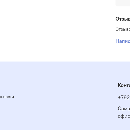
с
п
Отзы
д
Отзыво
с
Напис
в
ш
и
Конт
м
льности
+792
П
и
Сама
п
офис
ф
м