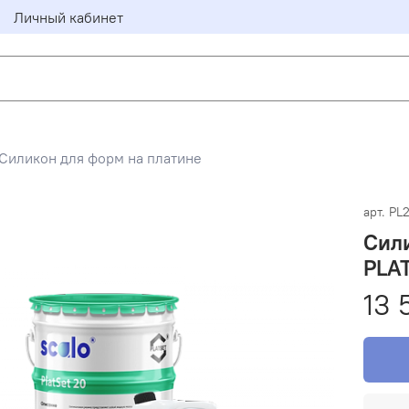
Личный кабинет
Силикон для форм на платине
арт.
PL
Сили
PLAT
13 