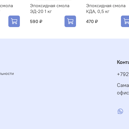
 смола
Эпоксидная смола
Эпоксидная смола
г
ЭД-20 1 кг
КДА, 0,5 кг
590 ₽
470 ₽
Конт
льности
+792
Сама
офис