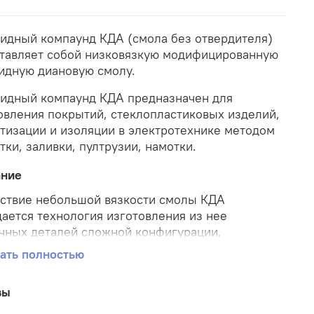
идный компаунд КДА (смола без отвердителя)
тавляет собой низковязкую модифицированную
идную диановую смолу.
идный компаунд КДА предназначен для
овления покрытий, стеклопластиковых изделий,
тизации и изоляции в электротехнике методом
тки, заливки, пултрузии, намотки.
ание
ствие небольшой вязкости смолы КДА
ается технология изготовления из нее
чных деталей сложной конфигурации,
енных выкладкой или инфузией.
ать полностью
ланию покупателя данную смолу можно
ектовать отвердителями эпоксидных смол
вы
45М (на 1кг смолы требуется 500гр отвердителя)