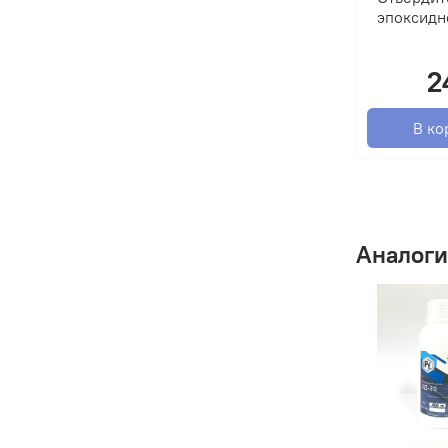
эпоксидн
2
В ко
Аналоги