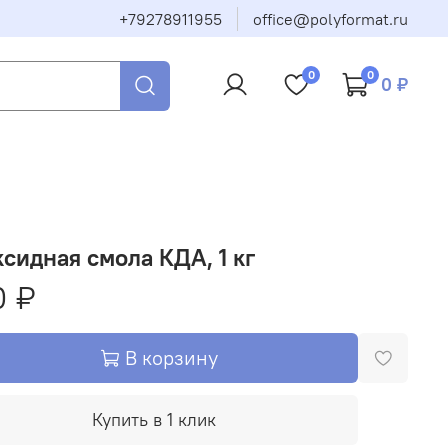
+79278911955
office@polyformat.ru
0
0
0 ₽
сидная смола КДА, 1 кг
0 ₽
В корзину
Купить в 1 клик