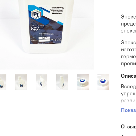
Эпокс
предс
эпокс
Эпокс
изгот
герме
пропи
Опис
Вслед
упрощ
разли
получ
Показ
По же
компл
Отзы
Этал 