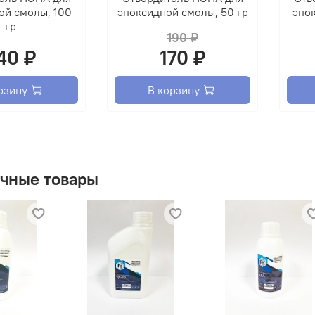
Массо
ой смолы, 100
эпоксидной смолы, 50 гр
эпо
боле
гр
190 ₽
Динам
40 ₽
170 ₽
боле
Время
мене
рзину
В корзину
чные товары