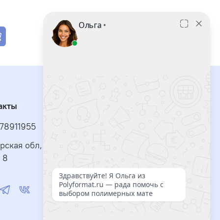
акты
78911955
рская обл, г Тольятти, ул Автостроителей, д.2,
 8